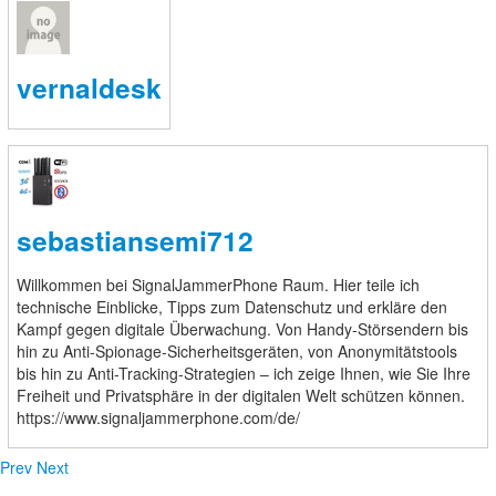
お問い合わせ
vernaldesk
France pointeur laser boutique
sebastiansemi712
http://www.laserfr.com/pointeur-laser-vert-5000mw-
5en1.html
Willkommen bei SignalJammerPhone Raum. Hier teile ich
( http://www.laserfr.com/pointeur-laser-bleu-surpuissant-
technische Einblicke, Tipps zum Datenschutz und erkläre den
10000mw.html ) Petit lampe laser éclaire bien ,marche
Kampf gegen digitale Überwachung. Von Handy-Störsendern bis
nickel,ce laser de poche fait son petit effet avec sa
hin zu Anti-Spionage-Sicherheitsgeräten, von Anonymitätstools
couleur vive,il faut acheter tout de suite.
bis hin zu Anti-Tracking-Strategien – ich zeige Ihnen, wie Sie Ihre
Freiheit und Privatsphäre in der digitalen Welt schützen können.
https://www.signaljammerphone.com/de/
ログイン
新規登録
Prev
Next