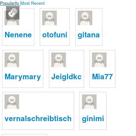
Popularity
Most Recent
France pointeur laser boutique
ログイン
Nenene
otofuni
gitana
新規登録
ストリーム
HOT
その他
Marymary
Jeigldkc
Mia77
NEW
このコミュニティについて
REVOLVER
TAGS
ヘルプ
vernalschreibtisch
ginimi
利用規約
プライバシーポリシー