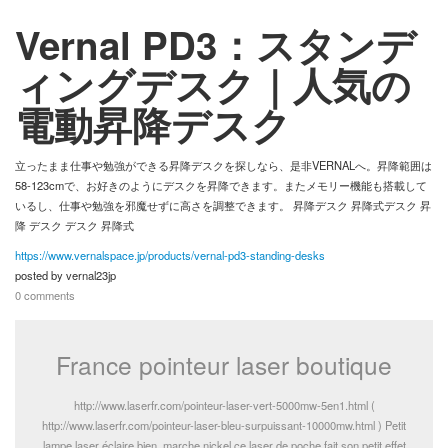
Vernal PD3：スタンデ
お問い合わせ
ィングデスク｜人気の
電動昇降デスク
立ったまま仕事や勉強ができる昇降デスクを探しなら、是非VERNALへ。昇降範囲は
58-123cmで、お好きのようにデスクを昇降できます。またメモリー機能も搭載して
いるし、仕事や勉強を邪魔せずに高さを調整できます。 昇降デスク 昇降式デスク 昇
降 デスク デスク 昇降式
https://www.vernalspace.jp/products/vernal-pd3-standing-desks
posted by
vernal23jp
0 comments
France pointeur laser boutique
http://www.laserfr.com/pointeur-laser-vert-5000mw-5en1.html (
http://www.laserfr.com/pointeur-laser-bleu-surpuissant-10000mw.html ) Petit
lampe laser éclaire bien ,marche nickel,ce laser de poche fait son petit effet