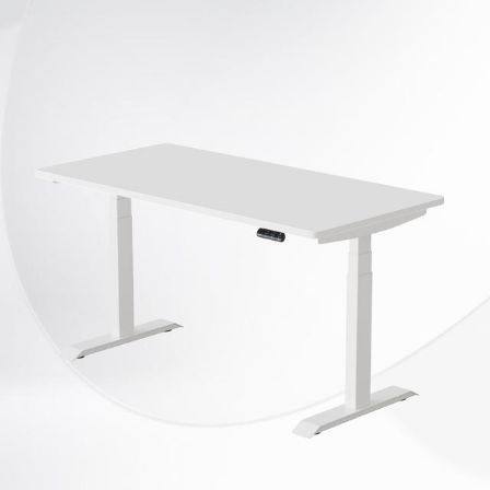
France pointeur laser boutique
ログイン
新規登録
ストリーム
HOT
その他
NEW
このコミュニティについて
REVOLVER
TAGS
ヘルプ
利用規約
プライバシーポリシー