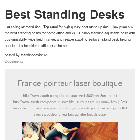
Best Standing Desks
France pointeur laser boutique
ログイン
Hot selling sit stand desk Top rated for high quality best stand up desk , low price buy
the best standing desks for home office and WFH. Shop standing adjustable desk with
customizability, wide height range, and reliable stability, fezibo sit stand desk helping
新規登録
people to be healthier in office or at home.
posted by
standingdesk2022
ストリーム
2 comments
HOT
その他
France pointeur laser boutique
NEW
このコミュニティについて
REVOLVER
http://www.laserfr.com/pointeur-laser-vert-5000mw-5en1.html (
http://www.laserfr.com/pointeur-laser-bleu-surpuissant-10000mw.html ) Petit
TAGS
ヘルプ
lampe laser éclaire bien ,marche nickel,ce laser de poche fait son petit effet
avec sa couleur vive,il faut acheter tout de suite.
利用規約
プライバシーポリシー