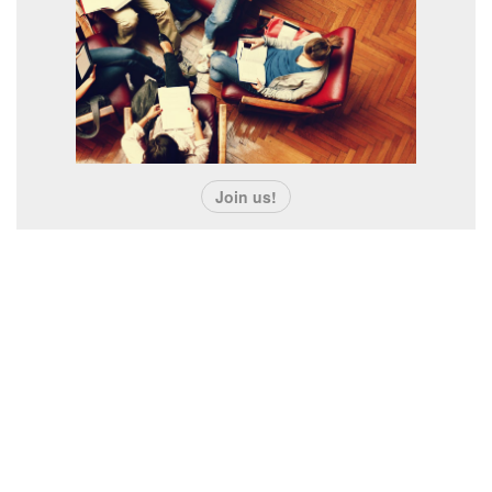
France pointeur laser boutique
http://www.laserfr.com/pointeur-laser-vert-5000mw-
お問い合わせ
5en1.html
( http://www.laserfr.com/pointeur-laser-bleu-surpuissant-
10000mw.html ) Petit lampe laser éclaire bien ,marche
nickel,ce laser de poche fait son petit effet avec sa
couleur vive,il faut acheter tout de suite.
Join us!
ログイン
新規登録