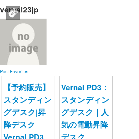
vernal23jp
France pointeur laser boutique
ログイン
新規登録
ストリーム
Post
Favorites
HOT
その他
【予約販売】
Vernal PD3：
NEW
このコミュニティについて
REVOLVER
スタンディン
スタンディン
TAGS
ヘルプ
グデスク|昇
グデスク｜人
利用規約
降デスク
気の電動昇降
Vernal PD3
デスク
プライバシーポリシー