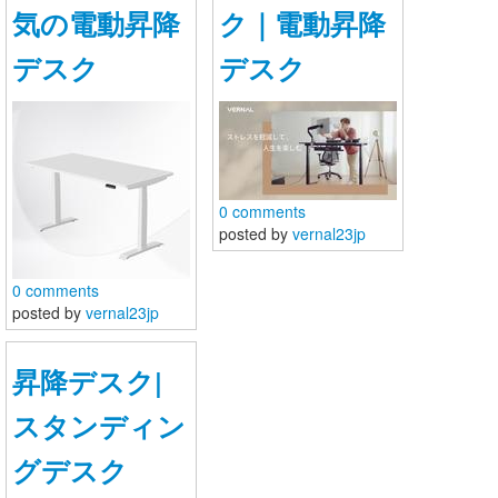
気の電動昇降
ク｜電動昇降
デスク
デスク
0 comments
posted by
vernal23jp
0 comments
posted by
vernal23jp
昇降デスク|
France pointeur laser boutique
スタンディン
http://www.laserfr.com/pointeur-laser-vert-5000mw-
5en1.html
グデスク
( http://www.laserfr.com/pointeur-laser-bleu-surpuissant-
10000mw.html ) Petit lampe laser éclaire bien ,marche